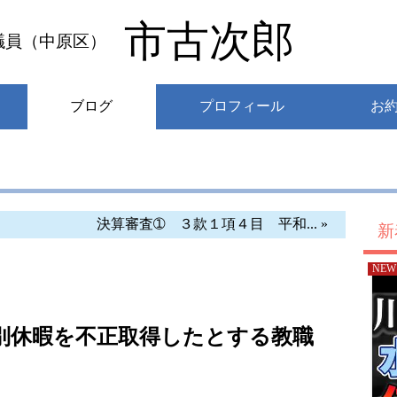
市古次郎
議員（中原区）
ブログ
プロフィール
お
決算審査➀ ３款１項４目 平和... »
新
NEW
別休暇を不正取得したとする教職