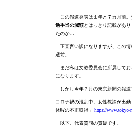
この報道発表は１年と７カ月前。
勉手当の減額
とはっきり記載があり
たのか…
正直言い訳になりますが、この情
選前。
まだ私は文教委員会に所属してお
になります。
しかし今年７月の東京新聞の報道
コロナ禍の混乱中、女性教諭が出勤
休暇の不正取得」
https://www.tokyo-n
以下、代表質問の質疑です。