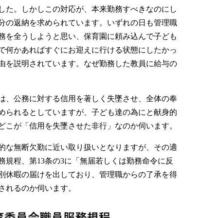
した。しかしこの対応が、本来勤務すべきなのにし
円分の返納を求められています。いずれの日も管理職
務を全うしようと思い、保育園に頼み込んで子ども
で何かあればすぐにお迎えに行ける状態にしたかっ
由を説明されています。なぜ勤務した教員に給与の
は、公務に対する信用を著しく失墜させ、全体の奉
められるとしていますが、子ども達の為にと献身的
どこが「信用を失墜させた非行」なのか伺います。
的な無断欠勤に近い取り扱いとなりますが、その適
務規程、第13条の3に「無届若しくは勤務命令に反
別休暇の届けを出しており、管理職からの了承を得
されるのか伺います。