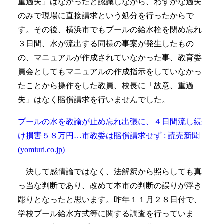
重過失」はなかったと認識しながら、わずかな過失
のみで現場に直接請求という処分を行ったからで
す。その後、横浜市でもプールの給水栓を閉め忘れ
３日間、水が流出する同様の事案が発生したもの
の、マニュアルが作成されていなかった事、教育委
員会としてもマニュアルの作成指示をしていなかっ
たことから操作をした教員、校長に「故意、重過
失」はなく賠償請求を行いませんでした。
プールの水を教諭が止め忘れ出張に、４日間流し続
け損害５８万円…市教委は賠償請求せず : 読売新聞
(yomiuri.co.jp)
決して感情論ではなく、法解釈から照らしても真
っ当な判断であり、改めて本市の判断の誤りが浮き
彫りとなったと思います。昨年１１月２８日付で、
学校プール給水方式等に関する調査を行っていま