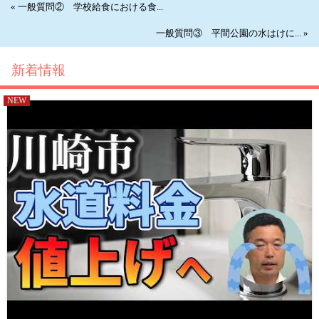
« 一般質問② 学校給食における食...
一般質問③ 平間公園の水はけに... »
新着情報
NEW